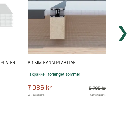
 PLATER
20 MM KANALPLASTTAK
32 MM
Takpakke - forlenget sommer
Takpakk
7 036 kr
8 55
8 795 kr
KAMPANJE PRIS
ORDINÆR PRIS
KAMPANJE P