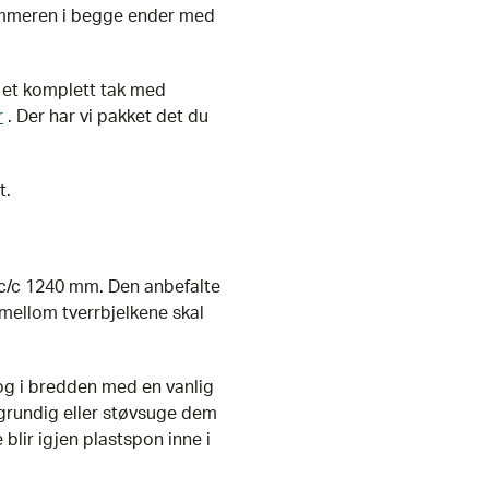
 sommeren i begge ender med
u et komplett tak med
r
. Der har vi pakket det du
t.
c/c 1240 mm. Den anbefalte
mellom tverrbjelkene skal
og i bredden med en vanlig
 grundig eller støvsuge dem
 blir igjen plastspon inne i