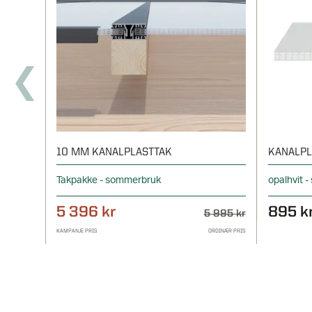
10 MM KANALPLASTTAK
KANALPL
Takpakke - sommerbruk
opalhvit 
5 396 kr
895 k
5 995 kr
KAMPANJE PRIS
ORDINÆR PRIS