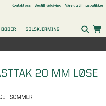
Våre utstillingsbutikker
Kontakt oss
Bestill rådgiving
Alle butikker
Interaktiv utstillingsbutikk
Kristiansand
 BODER
SOLSKJERMING
Oslo
Stavanger
STTAK 20 MM LØSE
NGET SOMMER