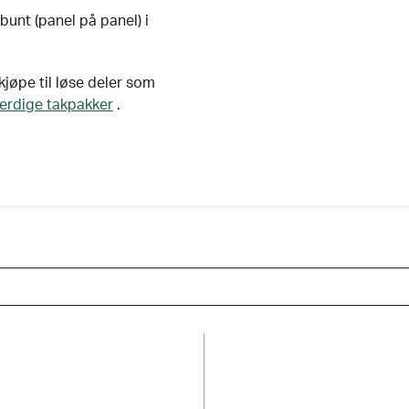
 bunt (panel på panel) i
jøpe til løse deler som
ferdige takpakker
.