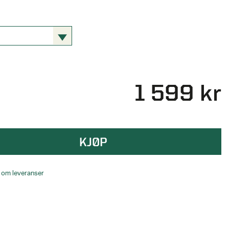
1 599 kr
KJØP
o om leveranser