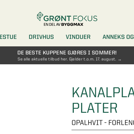
ESTUE
DRIVHUS
VINDUER
ANNEKS OG
DØRER
GARDEROBER
DE BESTE KUPPENE GJØRES I SOMMER!
Se alle aktuelle tilbud her. Gjelder t.o.m. 17. august.
KANALPLA
PLATER
OPALHVIT - FORLE