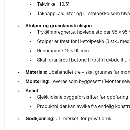
Takvinkel: 12,5°
Takpapp, alulister og H-stolpesko som tilva
Stolper og grunnkonstruksjon:
Trykkimpregnerte, høvlede stolper 95 × 95
Stolper er frest for H-stolpesko (8 stk., med
Bunnramme 45 × 95 mm
Skal forankres i betong i frostfri dybde iht
Materiale:
Ubehandlet tre – skal grunnes før mon
Montering:
Leveres som byggesett (”Monter selv
Annet:
Sjekk lokale byggeforskrifter før oppføring
Produktbilder kan avvike fra endelig konstr
Godkjenning:
CE-merket, for privat bruk