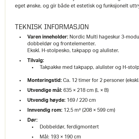
eget ønske, og gir både et estetisk og funksjonelt utt
TEKNISK INFORMASJON
Varen inneholder:
Nordic Multi hageskur 3-module
dobbeldør og frontelementer.
Ekskl. H-stolpesko, takpapp og alulister.
Tilvalg:
Takpakke med takpapp, alulister og H-stol
Monteringstid:
Ca. 12 timer for 2 personer (eksk
Utvendige mål:
635 × 218 cm (L × B)
Utvendig høyde:
169 / 220 cm
Innvendig rom:
12,5 m² (208 × 599 cm)
Dør:
Dobbeldør, ferdigmontert
Mål: 193 × 190 cm