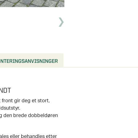
NTERINGSANVISNINGER
NDT
ront gir deg et stort,
idsutstyr.
og den brede dobbeldøren
les eller behandles etter