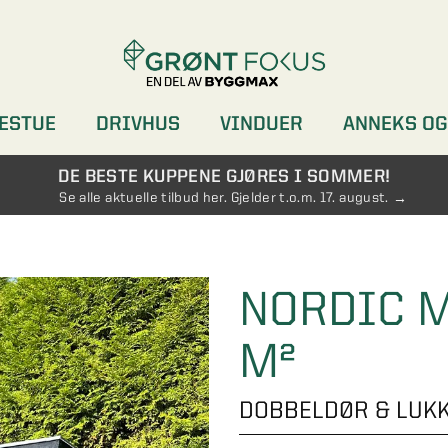
ESTUE
DRIVHUS
VINDUER
ANNEKS OG
DØRER
GARDEROBER
DE BESTE KUPPENE GJØRES I SOMMER!
Se alle aktuelle tilbud her. Gjelder t.o.m. 17. august.
NORDIC M
M²
DOBBELDØR & LUKK