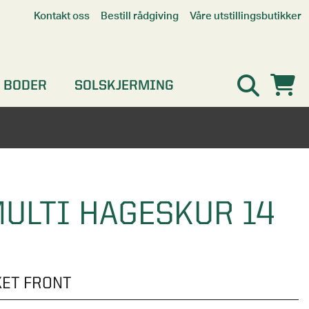
Våre utstillingsbutikker
Kontakt oss
Bestill rådgiving
Alle butikker
Interaktiv utstillingsbutikk
Kristiansand
 BODER
SOLSKJERMING
Oslo
Stavanger
ULTI HAGESKUR 14
ET FRONT