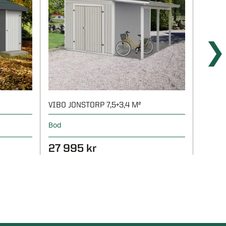
VIBO JONSTORP 7,5+3,4 M²
ELIAS 
Bod
Bod
27 995 kr
20 4