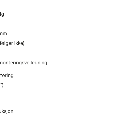
lg
 mm
følger ikke)
. monteringsveiledning
tering
”)
uksjon