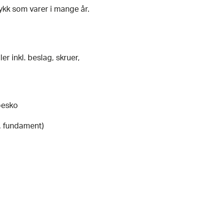
rykk som varer i mange år.
r inkl. beslag, skruer,
pesko
l. fundament)