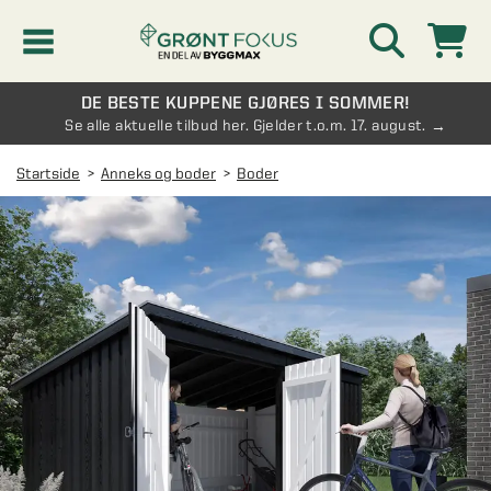
DE BESTE KUPPENE GJØRES I SOMMER!
Kampanjer
Se alle aktuelle tilbud her. Gjelder t.o.m. 17. august.
Startside
Anneks og boder
Boder
Nyheter
Kontakt oss
Vinterhage og hagestue
AVDELINGER
Oversikt - Kontakt oss
Drivhus
AVDELINGER
Vanlige spørsmål og svar
Oversikt - Vinterhage og hagestue
Vinduer
AVDELINGER
SE OGSÅ
Pakkeløsninger hagestue