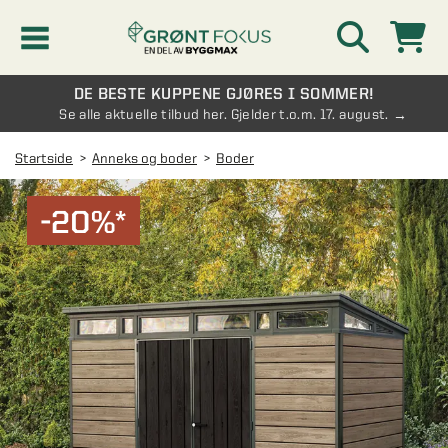
DE BESTE KUPPENE GJØRES I SOMMER!
Kampanjer
Se alle aktuelle tilbud her. Gjelder t.o.m. 17. august.
Startside
Anneks og boder
Boder
Nyheter
-20%*
Kontakt oss
Vinterhage og hagestue
AVDELINGER
Oversikt - Kontakt oss
Drivhus
AVDELINGER
Vanlige spørsmål og svar
Oversikt - Vinterhage og hagestue
Vinduer
AVDELINGER
SE OGSÅ
Pakkeløsninger hagestue