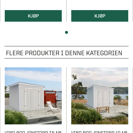
KJØP
KJØP
FLERE PRODUKTER I DENNE KATEGORIEN
VIBO BOD JONSTORP 7,5 M²
VIBO BOD JONSTORP 10 M²